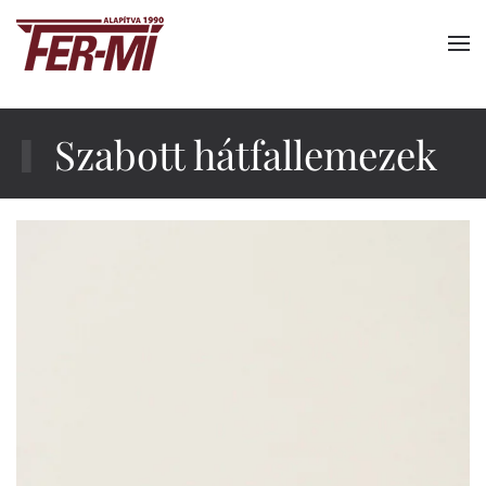
Fő tartalom átugrása
Szabott hátfallemezek