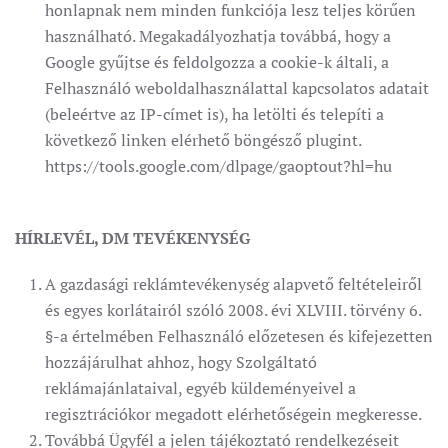
honlapnak nem minden funkciója lesz teljes körűen
használható. Megakadályozhatja továbbá, hogy a
Google gyűjtse és feldolgozza a cookie-k általi, a
Felhasználó weboldalhasználattal kapcsolatos adatait
(beleértve az IP-címet is), ha letölti és telepíti a
következő linken elérhető böngésző plugint.
https://tools.google.com/dlpage/gaoptout?hl=hu
HÍRLEVÉL, DM TEVÉKENYSÉG
A gazdasági reklámtevékenység alapvető feltételeiről
és egyes korlátairól szóló 2008. évi XLVIII. törvény 6.
§-a értelmében Felhasználó előzetesen és kifejezetten
hozzájárulhat ahhoz, hogy Szolgáltató
reklámajánlataival, egyéb küldeményeivel a
regisztrációkor megadott elérhetőségein megkeresse.
Továbbá Ügyfél a jelen tájékoztató rendelkezéseit