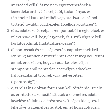
az eredeti céllal össze nem egyeztethetőnek a
közérdekű archiválás céljából, tudományos és
történelmi kutatási célból vagy statisztikai célból
történő további adatkezelés („célhoz kötöttség”);
c) az adatkezelés céljai szempontjából megfelelőek és
relevánsak kell, hogy legyenek, és a szükségesre kell
korlátozódniuk („adattakarékosság”);
d) pontosnak és szükség esetén naprakésznek kell
lenniük; minden észszerű intézkedést meg kell tenni
annak érdekében, hogy az adatkezelés céljai
szempontjából pontatlan személyes adatokat
haladéktalanul töröljék vagy helyesbítsék
(„pontosság”);
e) tárolásának olyan formában kell történnie, amely
az érintettek azonosítását csak a személyes adatok
kezelése céljainak eléréséhez szükséges ideig teszi
lehetővé; a személyes adatok ennél hosszabb ideig