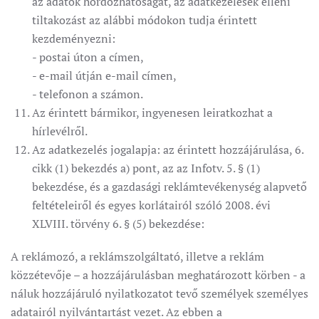
az adatok hordozhatóságát, az adatkezelések elleni
tiltakozást az alábbi módokon tudja érintett
kezdeményezni:
- postai úton a címen,
- e-mail útján e-mail címen,
- telefonon a számon.
Az érintett bármikor, ingyenesen leiratkozhat a
hírlevélről.
Az adatkezelés jogalapja: az érintett hozzájárulása, 6.
cikk (1) bekezdés a) pont, az az Infotv. 5. § (1)
bekezdése, és a gazdasági reklámtevékenység alapvető
feltételeiről és egyes korlátairól szóló 2008. évi
XLVIII. törvény 6. § (5) bekezdése:
A reklámozó, a reklámszolgáltató, illetve a reklám
közzétevője – a hozzájárulásban meghatározott körben - a
náluk hozzájáruló nyilatkozatot tevő személyek személyes
adatairól nyilvántartást vezet. Az ebben a