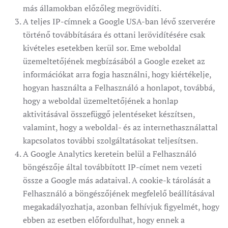
más államokban előzőleg megrövidíti.
A teljes IP-címnek a Google USA-ban lévő szerverére
történő továbbítására és ottani lerövidítésére csak
kivételes esetekben kerül sor. Eme weboldal
üzemeltetőjének megbízásából a Google ezeket az
információkat arra fogja használni, hogy kiértékelje,
hogyan használta a Felhasználó a honlapot, továbbá,
hogy a weboldal üzemeltetőjének a honlap
aktivitásával összefüggő jelentéseket készítsen,
valamint, hogy a weboldal- és az internethasználattal
kapcsolatos további szolgáltatásokat teljesítsen.
A Google Analytics keretein belül a Felhasználó
böngészője által továbbított IP-címet nem vezeti
össze a Google más adataival. A cookie-k tárolását a
Felhasználó a böngészőjének megfelelő beállításával
megakadályozhatja, azonban felhívjuk figyelmét, hogy
ebben az esetben előfordulhat, hogy ennek a