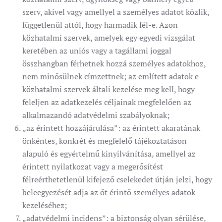
szerv, akivel vagy amellyel a személyes adatot közlik,
függetlenül attól, hogy harmadik fél-e. Azon
közhatalmi szervek, amelyek egy egyedi vizsgálat
keretében az uniós vagy a tagállami joggal
összhangban férhetnek hozzá személyes adatokhoz,
nem minősülnek címzettnek; az említett adatok e
közhatalmi szervek általi kezelése meg kell, hogy
feleljen az adatkezelés céljainak megfelelően az
alkalmazandó adatvédelmi szabályoknak;
„az érintett hozzájárulása”: az érintett akaratának
önkéntes, konkrét és megfelelő tájékoztatáson
alapuló és egyértelmű kinyilvánítása, amellyel az
érintett nyilatkozat vagy a megerősítést
félreérthetetlenül kifejező cselekedet útján jelzi, hogy
beleegyezését adja az őt érintő személyes adatok
kezeléséhez;
„adatvédelmi incidens”: a biztonság olyan sérülése,