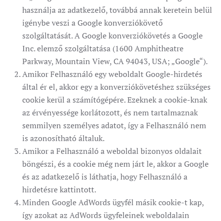
használja az adatkezelő, továbbá annak keretein belül
igénybe veszi a Google konverziókövető
szolgáltatását. A Google konverziókövetés a Google
Inc. elemző szolgáltatása (1600 Amphitheatre
Parkway, Mountain View, CA 94043, USA; „Google“).
Amikor Felhasználó egy weboldalt Google-hirdetés
által ér el, akkor egy a konverziókövetéshez szükséges
cookie kerül a számítógépére. Ezeknek a cookie-knak
az érvényessége korlátozott, és nem tartalmaznak
semmilyen személyes adatot, így a Felhasználó nem
is azonosítható általuk.
Amikor a Felhasználó a weboldal bizonyos oldalait
böngészi, és a cookie még nem járt le, akkor a Google
és az adatkezelő is láthatja, hogy Felhasználó a
hirdetésre kattintott.
Minden Google AdWords ügyfél másik cookie-t kap,
így azokat az AdWords ügyfeleinek weboldalain