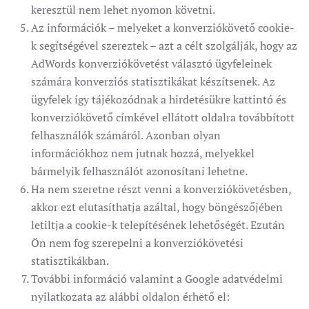
keresztül nem lehet nyomon követni.
Az információk – melyeket a konverziókövető cookie-
k segítségével szereztek – azt a célt szolgálják, hogy az
AdWords konverziókövetést választó ügyfeleinek
számára konverziós statisztikákat készítsenek. Az
ügyfelek így tájékozódnak a hirdetésükre kattintó és
konverziókövető címkével ellátott oldalra továbbított
felhasználók számáról. Azonban olyan
információkhoz nem jutnak hozzá, melyekkel
bármelyik felhasználót azonosítani lehetne.
Ha nem szeretne részt venni a konverziókövetésben,
akkor ezt elutasíthatja azáltal, hogy böngészőjében
letiltja a cookie-k telepítésének lehetőségét. Ezután
Ön nem fog szerepelni a konverziókövetési
statisztikákban.
További információ valamint a Google adatvédelmi
nyilatkozata az alábbi oldalon érhető el: