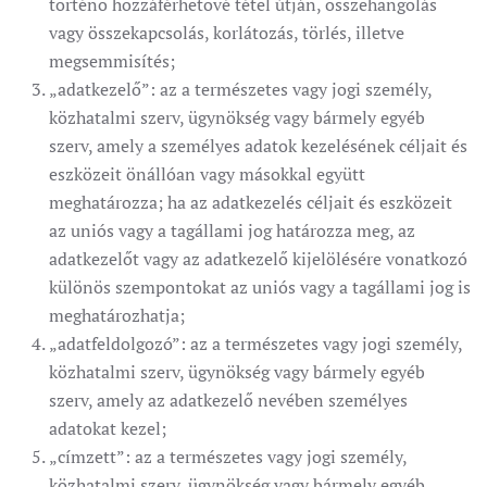
történő hozzáférhetővé tétel útján, összehangolás
vagy összekapcsolás, korlátozás, törlés, illetve
megsemmisítés;
„adatkezelő”: az a természetes vagy jogi személy,
közhatalmi szerv, ügynökség vagy bármely egyéb
szerv, amely a személyes adatok kezelésének céljait és
eszközeit önállóan vagy másokkal együtt
meghatározza; ha az adatkezelés céljait és eszközeit
az uniós vagy a tagállami jog határozza meg, az
adatkezelőt vagy az adatkezelő kijelölésére vonatkozó
különös szempontokat az uniós vagy a tagállami jog is
meghatározhatja;
„adatfeldolgozó”: az a természetes vagy jogi személy,
közhatalmi szerv, ügynökség vagy bármely egyéb
szerv, amely az adatkezelő nevében személyes
adatokat kezel;
„címzett”: az a természetes vagy jogi személy,
közhatalmi szerv, ügynökség vagy bármely egyéb